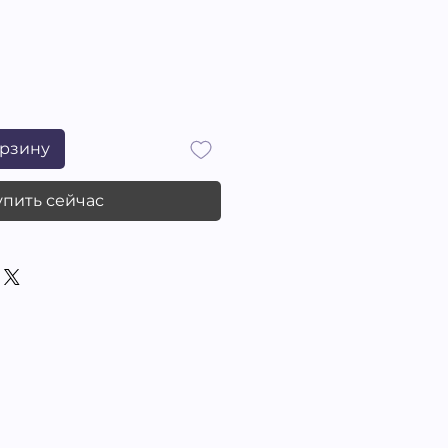
орзину
упить сейчас