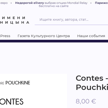
 евро
•
Недорогой elivery
выбрав опцию Mondial Relay
•
Парижс
бесплатно на сайте
 ИМЕНИ
ЕНИЦЫНА
Press
Газета Культурного Центра
Наши события
Contes 
Pouchk
Це
8,00 €