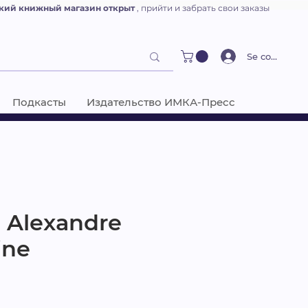
кий книжный магазин открыт
, прийти и забрать свои заказы
Se connecter
Подкасты
Издательство ИМКА-Пресс
- Alexandre
ine
на