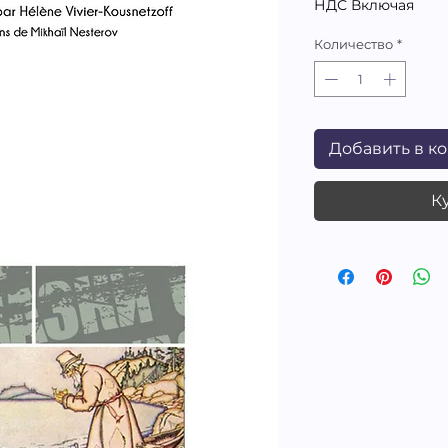
НДС Включая
Количество
*
Добавить в к
К