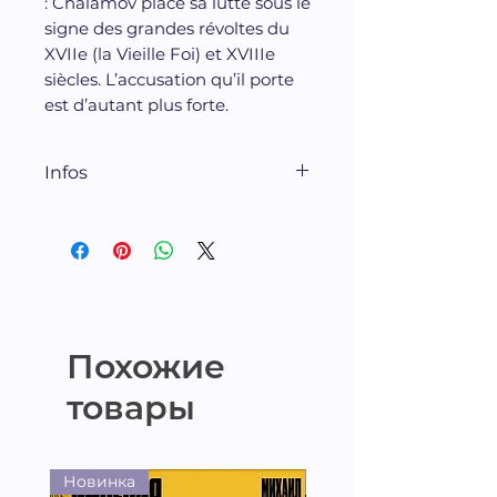
: Chalamov place sa lutte sous le
signe des grandes révoltes du
XVIIe (la Vieille Foi) et XVIIIe
siècles. L’accusation qu’il porte
est d’autant plus forte.
Infos
Traduction Christian Mouze
Maurice Nadeau
éditions, 2016, 152 p.
Похожие
товары
Новинка
Новинка