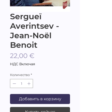
Sergueï
Averintsev -
Jean-Noël
Benoit
Цена
22,00 €
НДС Включая
Количество
*
Добавить в корзину
Купить сейчас