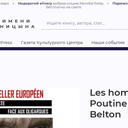
 евро
•
Недорогой elivery
выбрав опцию Mondial Relay
•
Парижс
бесплатно на сайте
 ИМЕНИ
ЕНИЦЫНА
Press
Газета Культурного Центра
Наши события
Les ho
Poutine
Belton