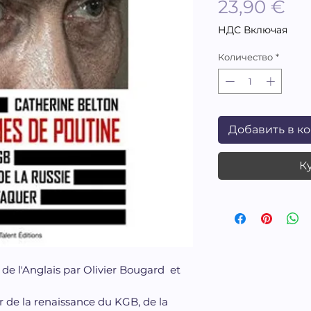
Це
23,90 €
НДС Включая
Количество
*
Добавить в к
К
t de l'Anglais par Olivier Bougard et
ur de la renaissance du KGB, de la