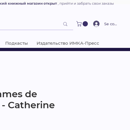
кий книжный магазин открыт
, прийти и забрать свои заказы
Se connecter
Подкасты
Издательство ИМКА-Пресс
mmes de
 - Catherine