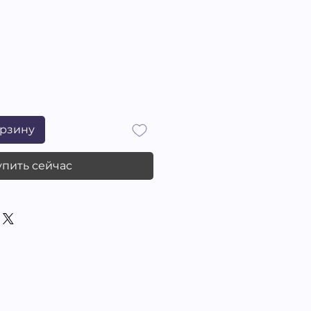
на
орзину
упить сейчас