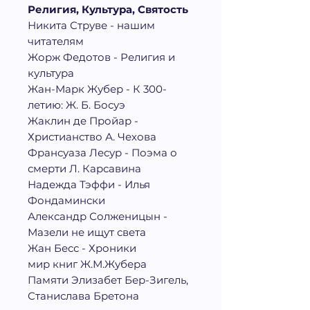
Религия, Культура, Святость
Никита Струве - нашим
читателям
Жорж Федотов - Религия и
культура
Жан-Марк Жубер - К 300-
летию: Ж. Б. Босуэ
Жаклин де Пройар -
Христианство А. Чехова
Франсуаза Лесур - Поэма о
смерти Л. Карсавина
Надежда Тэффи - Илья
Фондамински
Александр Солженицын -
Мазели не ищут света
Жан Бесс - Хроники
мир книг Ж.М.Жубера
Памяти Элизабет Бер-Зигель,
Станислава Бретона