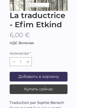
La traductrice
- Efim Etkind
Цена
6,00 €
НДС Включая
Количество
*
Добавить в корзину
Купить сейчас
Traduction par Sophie Benech