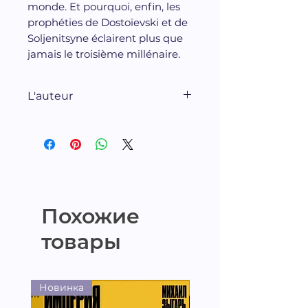
monde. Et pourquoi, enfin, les
prophéties de Dostoïevski et de
Soljenitsyne éclairent plus que
jamais le troisième millénaire.
L'auteur
Jean-François Colosimo est
l'auteur de plusieurs essais
qui questionnent les relations
contemporaines entre le
religieux et le politique,
dont
Dieu est Américain
,
Le
Похожие
Paradoxe persan
, ou
La
товары
Religion française
.
Новинка
Новинка