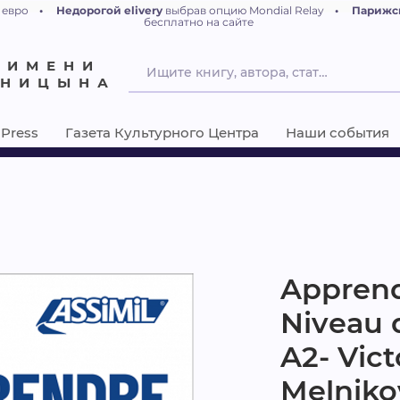
 евро
•
Недорогой elivery
выбрав опцию Mondial Relay
•
Парижс
бесплатно на сайте
 ИМЕНИ
ЕНИЦЫНА
Press
Газета Культурного Центра
Наши события
Apprend
Niveau 
A2- Vict
Melniko