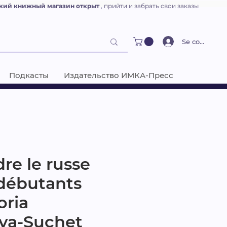
кий книжный магазин открыт
, прийти и забрать свои заказы
Se connecter
Подкасты
Издательство ИМКА-Пресс
re le russe
débutants
oria
va-Suchet