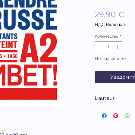
Це
29,90 €
НДС Включая
Количество
*
Нет на складе
Уведомит
L'auteur
Victoria Melnik
en Russie en 197
philologie roma
Faculté d'Etat d
MP3 de 90 mn