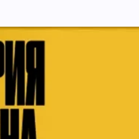
doit en aucun ca
la grammaire, n
mais plutôt ouvr
nouveau : celle d
d'un peuple, en 
langue.