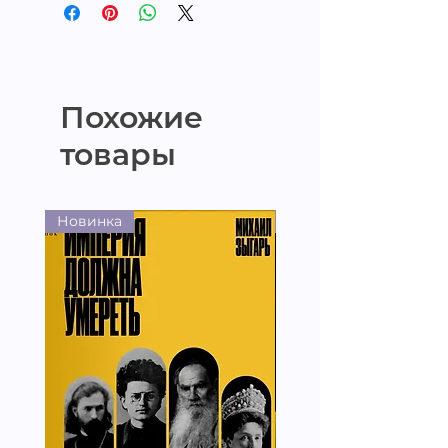
Похожие
товары
Новинка
Новинка