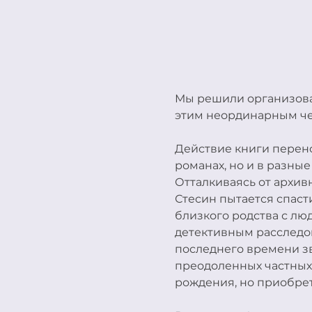
Мы решили организовать
этим неординарным чел
Действие книги перено
романах, но и в разны
Отталкиваясь от архив
Стесин пытается спасти
близкого родства с люд
детективным расследов
последнего времени зву
преодоленных частных 
рождения, но приобрет