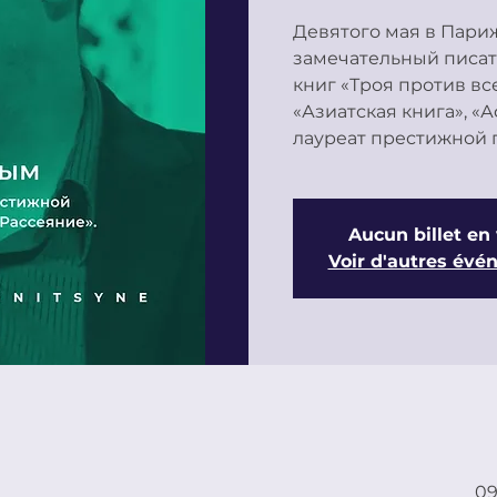
Девятого мая в Пари
замечательный писате
книг «Троя против вс
«Азиатская книга», «А
Aucun billet en
Voir d'autres év
09