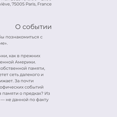
iève, 75005 Paris, France
О событии
бы познакомиться с 
ие».
ки, как в прежних 
менной Америки. 
собственной памяти, 
тет сеть далекого и 
ижает. За почти 
рофических событий 
з памяти о предках? Из 
— не данной по факту 