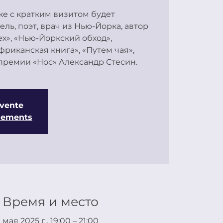
же с кратким визитом будет
ль, поэт, врач из Нью-Йорка, автор
ех», «Нью-Йоркский обход»,
фриканская книга», «Путем чая»,
 vente
énements
Время и место
 мая 2025 г., 19:00 – 21:00