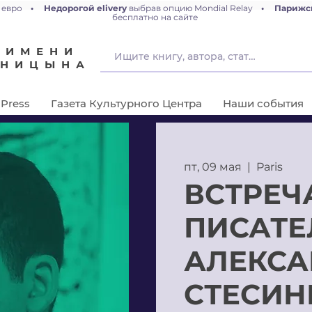
 евро
•
Недорогой elivery
выбрав опцию Mondial Relay
•
Парижс
бесплатно на сайте
 ИМЕНИ
ЕНИЦЫНА
Press
Газета Культурного Центра
Наши события
пт, 09 мая
  |  
Paris
ВСТРЕЧ
ПИСАТЕ
АЛЕКС
СТЕСИ