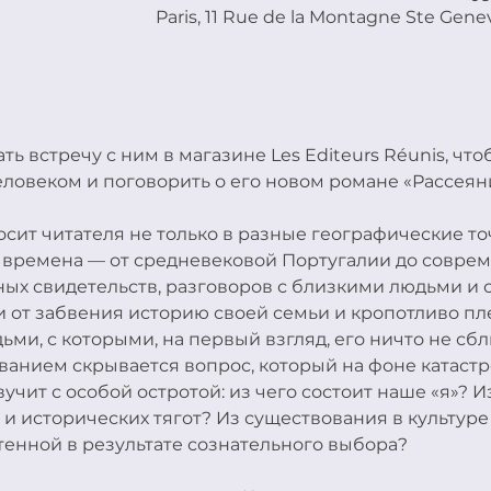
Paris, 11 Rue de la Montagne Ste Genev
 встречу с ним в магазине Les Editeurs Réunis, что
овеком и поговорить о его новом романе «Рассеян
сит читателя не только в разные географические точ
е времена — от средневековой Португалии до совре
ных свидетельств, разговоров с близкими людьми и 
 от забвения историю своей семьи и кропотливо пле
ьми, с которыми, на первый взгляд, его ничто не сбл
анием скрывается вопрос, который на фоне катаст
чит с особой остротой: из чего состоит наше «я»? И
и исторических тягот? Из существования в культуре 
енной в результате сознательного выбора? 