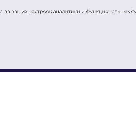
з-за ваших настроек аналитики и функциональных фа
ЛЬТУРНЫЙ ЦЕНТР
оженный, на
 самом сердце
 широкий выбор
 на русском и