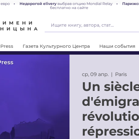
 евро
•
Недорогой elivery
выбрав опцию Mondial Relay
•
Парижс
бесплатно на сайте
 ИМЕНИ
ЕНИЦЫНА
Press
Газета Культурного Центра
Наши события
ср, 09 апр.
  |  
Paris
Un siècl
d'émigrat
révolutio
répressio