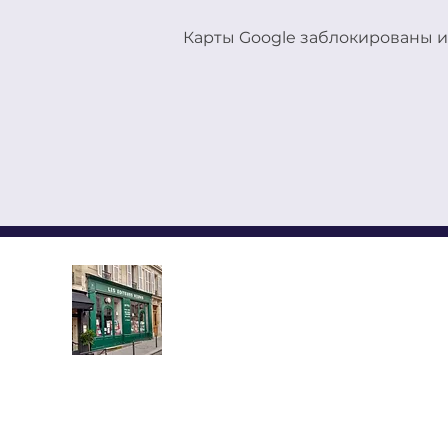
Карты Google заблокированы и
LES EDITEURS REUNIS,
YMCA-ПРЕСС ИЗДАНИЯ
АЛЕКСАНДР СОЛЖЕНИЦЫНЕ КУ
Книжный магазин, распол
протяжении более полувека в
Латинского квартала, предлагает
новых и букинистических книг