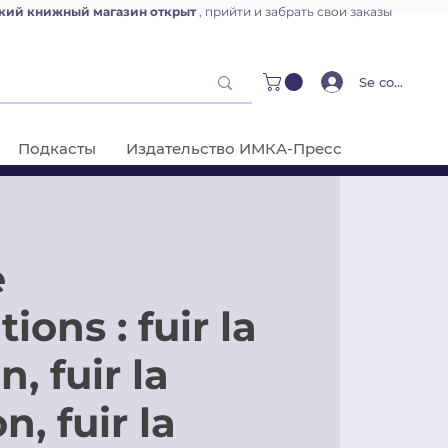
кий книжный магазин открыт
, прийти и забрать свои заказы
Se connecter
Подкасты
Издательство ИМКА-Пресс
e
ions : fuir la
n, fuir la
n, fuir la