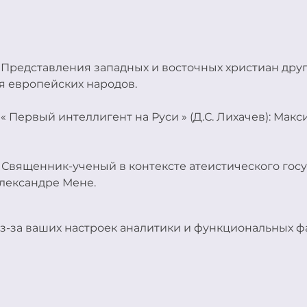
-  Представления западных и восточных христиан друг 
я европейских народов.
- « Первый интеллигент на Руси » (Д.С. Лихачев): Максим
 - Священник-ученый в контексте атеистического госуд
лександре Мене.
з-за ваших настроек аналитики и функциональных фа