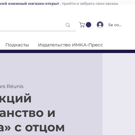
кий книжный магазин открыт
, прийти и забрать свои заказы
Se connecter
Подкасты
Издательство ИМКА-Пресс
urs Réunis
кций
анство и
а» с отцом