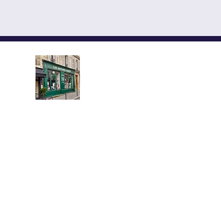
LES EDITEURS REUNIS,
YMCA-ПРЕСС ИЗДАНИЯ
АЛЕКСАНДР СОЛЖЕНИЦЫНЕ КУ
Книжный магазин, распол
протяжении более полувека в
Латинского квартала, предлагает
новых и букинистических книг
французском языках.
Здесь вы найдете произведения в
классической и современной русс
книги по истории и культуре Росси
и православному и западному бого
учебники, словари и путеводители.
11 rue de la Montagne Sainte-Gen