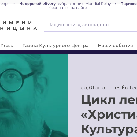
 евро
•
Недорогой elivery
выбрав опцию Mondial Relay
•
Парижс
бесплатно на сайте
 ИМЕНИ
ЕНИЦЫНА
Press
Газета Культурного Центра
Наши события
ср, 01 апр.
  |  
Les Édite
Цикл ле
«Христи
Культур