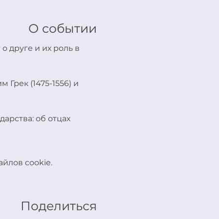
О событии
о друге и их роль в 
 Грек (1475-1556) и 
арства: об отцах 
йлов cookie.
Поделиться