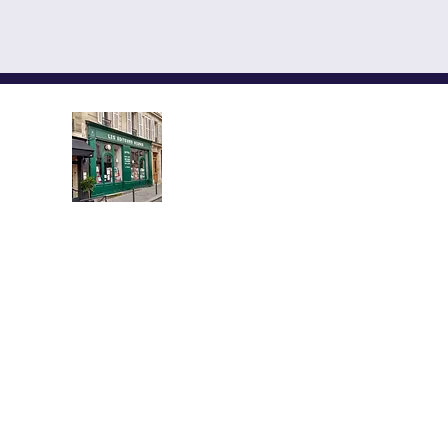
LES EDITEURS REUNIS,
YMCA-ПРЕСС ИЗДАНИЯ
АЛЕКСАНДР СОЛЖЕНИЦЫНЕ КУ
Книжный магазин, распол
протяжении более полувека в
Латинского квартала, предлагает
новых и букинистических книг
французском языках.
Здесь вы найдете произведения в
классической и современной русс
книги по истории и культуре Росси
и православному и западному бого
учебники, словари и путеводители.
11 rue de la Montagne Sainte-Gen