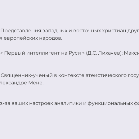
-  Представления западных и восточных христиан друг 
я европейских народов.
- « Первый интеллигент на Руси » (Д.С. Лихачев): Максим
 - Священник-ученый в контексте атеистического госуд
лександре Мене.
з-за ваших настроек аналитики и функциональных фа