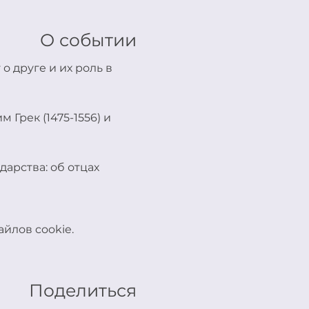
О событии
о друге и их роль в 
 Грек (1475-1556) и 
арства: об отцах 
йлов cookie.
Поделиться