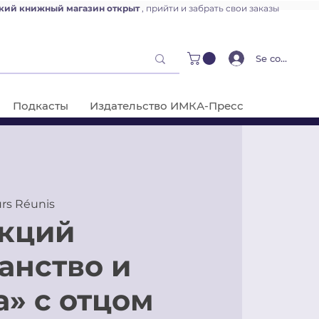
кий книжный магазин открыт
, прийти и забрать свои заказы
Se connecter
Подкасты
Издательство ИМКА-Пресс
urs Réunis
кций
анство и
а» с отцом