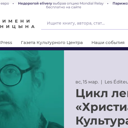
 евро
•
Недорогой elivery
выбрав опцию Mondial Relay
•
Парижс
бесплатно на сайте
 ИМЕНИ
ЕНИЦЫНА
Press
Газета Культурного Центра
Наши события
вс, 15 мар.
  |  
Les Édite
Цикл ле
«Христи
Культур