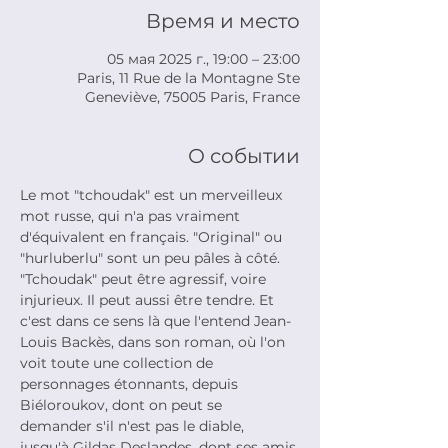
Время и место
05 мая 2025 г., 19:00 – 23:00
Paris, 11 Rue de la Montagne Ste
Geneviève, 75005 Paris, France
О событии
Le mot "tchoudak" est un merveilleux 
mot russe, qui n'a pas vraiment 
d'équivalent en français. "Original" ou 
"hurluberlu" sont un peu pâles à côté. 
"Tchoudak" peut être agressif, voire 
injurieux. Il peut aussi être tendre. Et 
c'est dans ce sens là que l'entend Jean-
Louis Backès, dans son roman, où l'on 
voit toute une collection de 
personnages étonnants, depuis 
Biéloroukov, dont on peut se 
demander s'il n'est pas le diable, 
jusqu'à Gildas Deslandes, dont ses amis 