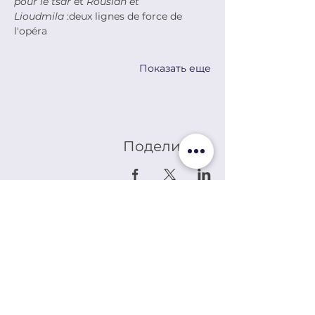
pour le tsar
 et 
Rouslan et 
Lioudmila
 :deux lignes de force de 
l'opéra
Показать еще
Поделиться
LES EDITEURS REUNIS,
YMCA-ПРЕСС ИЗДАНИЯ
АЛЕКСАНДР СОЛЖЕНИЦЫНЕ КУЛЬТУРНЫЙ
ЦЕНТР
Книжный магазин, расположенный, на протяжении более
полувека в самом сердце Латинского квартала, предлагает
широкий выбор новых и букинистических книг на русском и
французском языках.