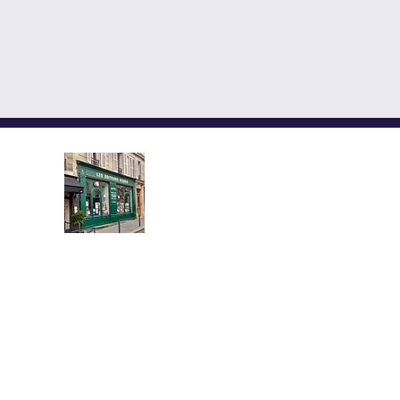
LES EDITEURS REUNIS,
YMCA-ПРЕСС ИЗДАНИЯ
АЛЕКСАНДР СОЛЖЕНИЦЫНЕ КУ
Книжный магазин, распол
протяжении более полувека в
Латинского квартала, предлагает
новых и букинистических книг
французском языках.
Здесь вы найдете произведения в
классической и современной русс
книги по истории и культуре Росси
и православному и западному бого