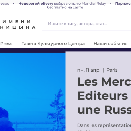
 евро
•
Недорогой elivery
выбрав опцию Mondial Relay
•
Парижс
бесплатно на сайте
 ИМЕНИ
ЕНИЦЫНА
Press
Газета Культурного Центра
Наши события
пн, 11 апр.
  |  
Paris
Les Merc
Editeurs 
une Russ
Dans les représentatio