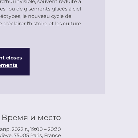
'hui invisible, souvent réduite à
ges" ou de gisements glacés à ciel
réotypes, le nouveau cycle de
'éclairer l'histoire et les culture
nt closes
nements
Время и место
 апр. 2022 г., 19:00 – 20:30
iève, 75005 Paris, France