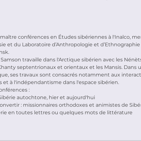
aître conférences en Études sibériennes à l'Inalco, m
e et du Laboratoire d’Anthropologie et d’Ethnographie 
msk.
amson travaille dans l'Arctique sibérien avec les Nénèts
 Khanty septentrionaux et orientaux et les Mansis. Dans 
que, ses travaux sont consacrés notamment aux interact
s et à l'indépendantisme dans l'espace sibérien.
onférences :
a Sibérie autochtone, hier et aujourd'hui
) convertir : missionnaires orthodoxes et animistes de Sibé
érie en toutes lettres ou quelques mots de littérature