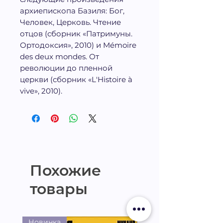
архиепископа Базиля: Бог,
Человек, Церковь. Чтение
отцов (сборник «Патримуны.
Ортодоксия», 2010) и Mémoire
des deux mondes. От
революции до пленной
церкви (сборник «L'Histoire à
vive», 2010).
Похожие
товары
Новинка
Новинка