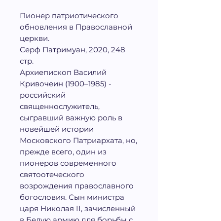
Пионер патриотического
обновления в Православной
церкви.
Серф Патримуан, 2020, 248
стр.
Архиепископ Василий
Кривочеин (1900–1985) -
российский
священнослужитель,
сыгравший важную роль в
новейшей истории
Московского Патриархата, но,
прежде всего, один из
пионеров современного
святоотеческого
возрождения православного
богословия. Сын министра
царя Николая II, зачисленный
в Белую армию для борьбы с