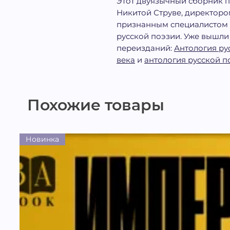
Этот двуязычный сборник 
Никитой Струве, директоро
признанным специалистом
русской поэзии. Уже вышли
переизданий:
Антология ру
века
и
антология русской п
Похожие товары
Новинка