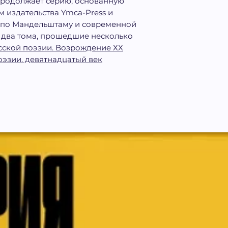
продолжает серию, основанную
м издательства Ymca-Press и
 по Мандельштаму и современной
 два тома, прошедшие несколько
сской поэзии. Возрождение ХХ
оэзии. девятнадцатый век