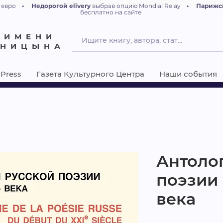
 евро
•
Недорогой elivery
выбрав опцию Mondial Relay
•
Парижс
бесплатно на сайте
 ИМЕНИ
ЕНИЦЫНА
Press
Газета Культурного Центра
Наши события
Антоло
поэзии 
века