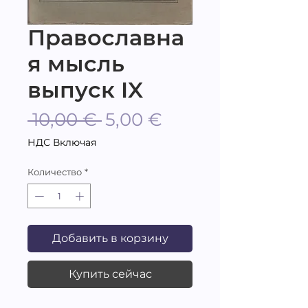
Православна
я мысль
выпуск IX
Обычная
Спеццена
 10,00 € 
5,00 €
цена
НДС Включая
Количество
*
Добавить в корзину
Купить сейчас