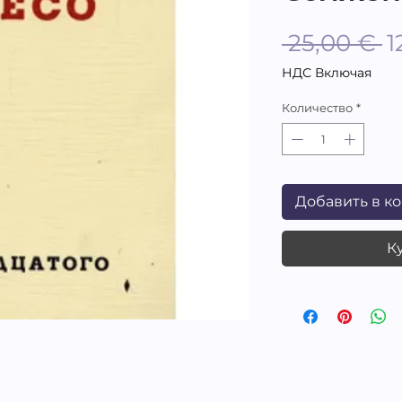
О
 25,00 € 
1
ц
НДС Включая
Количество
*
Добавить в к
К