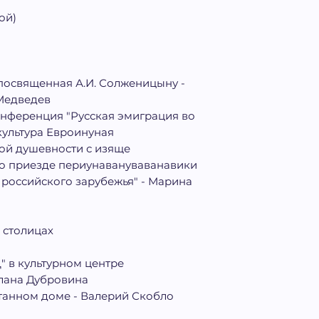
ой)
посвященная А.И. Солженицыну -
Медведев
нференция "Русская эмиграция во
культура Евроинуная
кой душевности с изяще
 о приезде периунавануваванавики
е российского зарубежья" - Марина
 столицах
" в культурном центре
тлана Дубровина
танном доме - Валерий Скобло