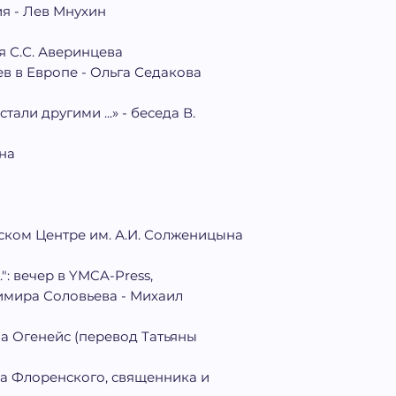
я - Лев Мнухин
я С.С. Аверинцева
в в Европе - Ольга Седакова
тали другими ...» - беседа В.
на
ском Центре им. А.И. Солженицына
": вечер в YMCA-Press,
мира Соловьева - Михаил
а Огенейс (перевод Татьяны
 Флоренского, священника и