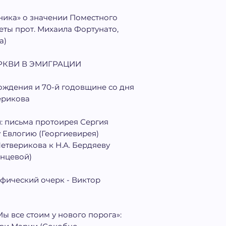
ника» о значении Поместного
веты прот. Михаила Фортунато,
а)
РКВИ В ЭМИГРАЦИИ
рождения и 70-й годовщине со дня
ерикова
и: письма протоирея Сергия
 Евлогию (Георгиевирея)
етверикова к Н.А. Бердяеву
инцевой)
фический очерк - Виктор
 все стоим у нового порога»: