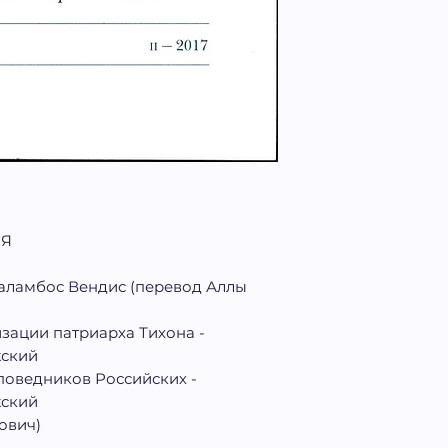
ИЯ
раламбос Вендис (перевод Аллы
зации патриарха Тихона -
жский
поведников Российских -
жский
ович)