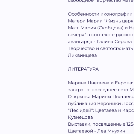
свободное творчество мате
Особенности иконографии 
Матери Марии "Жизнь царя
Мать Мария (Скобцова) и На
вечеря" в контексте русско
авангарда - Галина Серова
Творчество и святость: мат
Ликвинцева
ЛИТЕРАТУРА
Марина Цветаева и Европа: 
завтра ...»: последнее лет
Открытка Марины Цветаевой
публикация Вероники Лосс
"Лес идей": Цветаева и Карс
Кузнецова
Выставки, посвященные 12
Цветаевой - Лев Мнухин