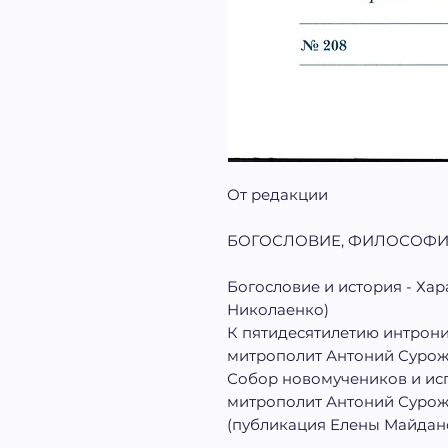
От редакции
БОГОСЛОВИЕ, ФИЛОСОФ
Богословие и история - Ха
Николаенко)
К пятидесятилетию интрони
митрополит Антоний Суро
Собор новомучеников и ис
митрополит Антоний Суро
(публикация Елены Майдан