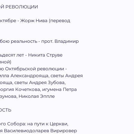
ОЙ РЕВОЛЮЦИИ
ктябре - Жорж Нива (перевод
бою реальность - прот. Владимир
ьдесят лет - Никита Струве
иной)
тию Октябрьской революции -
илла Александрояща, светы Андрея
ояща, светы Андрея Зубова,
оргия Кочеткова, игумена Петра
зумова, Николая Эппле
ОСТЬ
о Собора: на пути к Церкви,
лля Василевиодоларев Вирировер