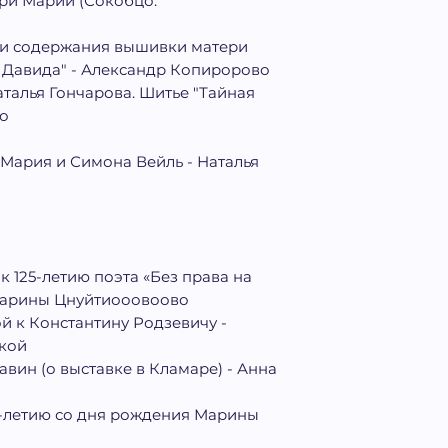
ри Марии (Сокобцо.
и содержания вышивки матери
 Давида" - Александр Копиророво
талья Гончарова. Шитье "Тайная
го
ь Мария и Симона Вейль - Наталья
к 125-летию поэта «Без права на
о Марины Цнуйтиооовоово
 к Константину Родзевичу -
кой
авин (о выставке в Кламаре) - Анна
5-летию со дня рождения Марины