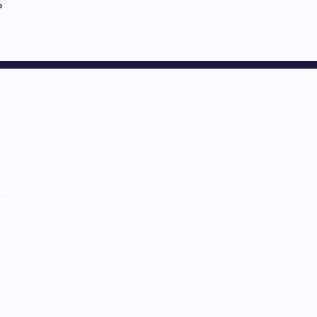
ь
ЛЬТУРНЫЙ ЦЕНТР
оженный, на
 самом сердце
 широкий выбор
 на русском и
еликих авторов
кой литературы,
и, по философии
словию, а также