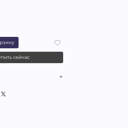
ена
орзину
упить сейчас
инания. Очерки.