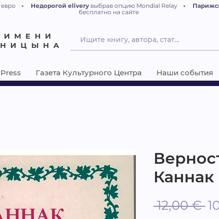
 евро
•
Недорогой elivery
выбрав опцию Mondial Relay
•
Парижс
бесплатно на сайте
 ИМЕНИ
ЕНИЦЫНА
Press
Газета Культурного Центра
Наши события
Верност
Каннак
О
 12,00 € 
1