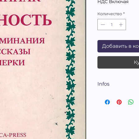
ц
НДС Включая
Количество
*
Добавить в к
К
Infos
Повести, Воспо
1992, 256 стр.