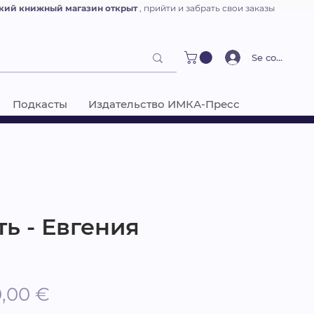
кий книжный магазин открыт
, прийти и забрать свои заказы
Se connecter
Подкасты
Издательство ИМКА-Пресс
ь - Евгения
бычная
Спеццена
0,00 €