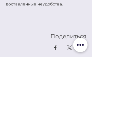
доставленные неудобства.
Поделиться
LES EDITEURS REUNIS,
YMCA-ПРЕСС ИЗДАНИЯ
АЛЕКСАНДР СОЛЖЕНИЦЫНЕ КУЛЬТУРНЫЙ
ЦЕНТР
Книжный магазин, расположенный, на протяжении более
полувека в самом сердце Латинского квартала, предлагает
широкий выбор новых и букинистических книг на русском и
французском языках.
Здесь вы найдете произведения великих авторов
классической и современной русской литературы, книги по
истории и культуре России, по философии и православному
и западному богословию, а также учебники, словари и
путеводители.